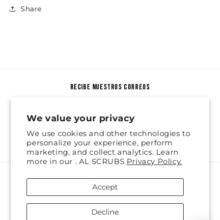
Share
recibe nuestros correos
Email
We value your privacy
We use cookies and other technologies to
Facebook
Instagram
personalize your experience, perform
marketing, and collect analytics. Learn
more in our . AL SCRUBS
Privacy Policy.
Payment
Accept
methods
© 2026,
AL Scrubs
Refund policy
Privacy policy
Decline
Terms of service
Shipping policy
Cookie preferences