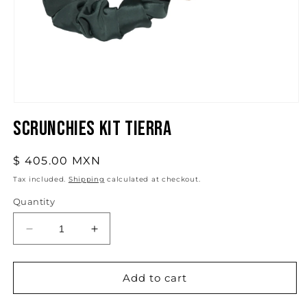
Open
media
Scrunchies Kit Tierra
1
in
modal
Regular
$ 405.00 MXN
price
Tax included.
Shipping
calculated at checkout.
Quantity
Decrease
Increase
quantity
quantity
for
for
Scrunchies
Scrunchies
Add to cart
Kit
Kit
Tierra
Tierra