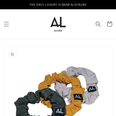
Skip to
THE ONLY LUXURY IS WEAR ALSCRUBS
content
Cart
Skip to
product
information