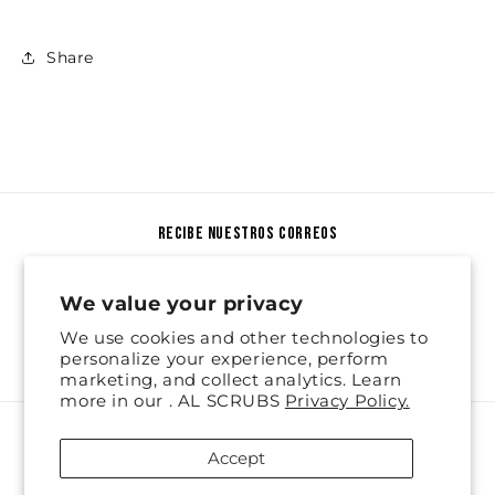
Share
recibe nuestros correos
Email
We value your privacy
We use cookies and other technologies to
Facebook
Instagram
personalize your experience, perform
marketing, and collect analytics. Learn
more in our . AL SCRUBS
Privacy Policy.
Payment
Accept
methods
© 2026,
AL Scrubs
Refund policy
Privacy policy