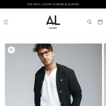
Skip to
THE ONLY LUXURY IS WEAR ALSCRUBS
content
Cart
Skip to
product
information