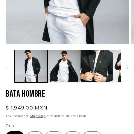
O
Open
m
media
2
1
in
in
m
modal
Bata Hombre
Regular
$ 1,949.00 MXN
price
Tax included.
Shipping
calculated at checkout.
Talla